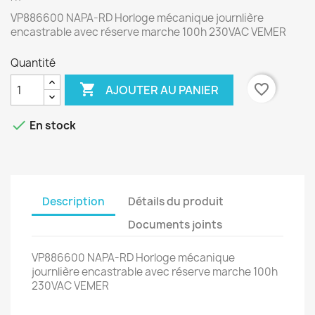
VP886600 NAPA-RD Horloge mécanique journlière
encastrable avec réserve marche 100h 230VAC VEMER
Quantité

favorite_border
AJOUTER AU PANIER

En stock
Description
Détails du produit
Documents joints
VP886600 NAPA-RD Horloge mécanique
journlière encastrable avec réserve marche 100h
230VAC VEMER