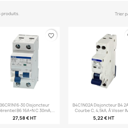
 6 produits.
Trier p
favorite_border
fa
Aperçu rapide
Aperçu rapide


B6CR1N16-30 Disjoncteur
B4C1N02A Disjoncteur B4 2
férentiel B6 16A+N C 30mA,...
Courbe C, 4,5kA, À Visser 
27,58 € HT
5,22 € HT