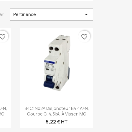

ar :
Pertinence
vorite_border
favorite_border
Aperçu rapide

A+N,
B4C1N02A Disjoncteur B4 4A+N,
IMO
Courbe C, 4,5kA, À Visser IMO
5,22 € HT