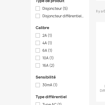
Type de produit
Disjoncteur
(5)
Il y a
Disjoncteur différentiel
(1)
Calibre
2A
(1)
4A
(1)
6A
(1)
10A
(1)
16A
(2)
Sensibilité
30mA
(1)
Dif
Type différentiel
Type AC
(1)