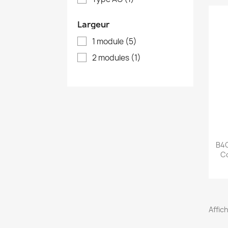
Largeur
1 module
(5)
2 modules
(1)
B4C
Co
Affic