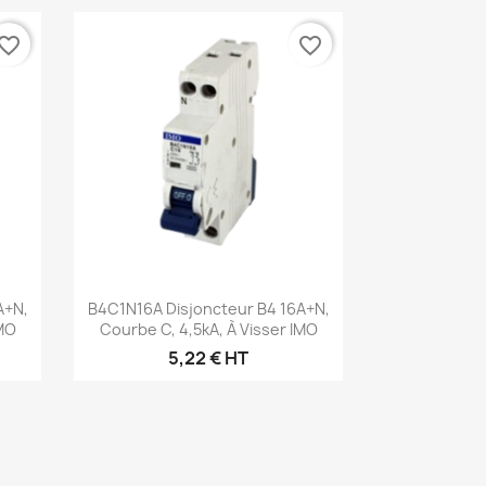
vorite_border
favorite_border
Aperçu rapide

A+N,
B4C1N16A Disjoncteur B4 16A+N,
IMO
Courbe C, 4,5kA, À Visser IMO
5,22 € HT