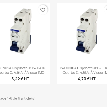
favorite_border
fa
Aperçu rapide
Aperçu rapide


1N02A Disjoncteur B4 6A+N,
B4C1N10A Disjoncteur B4 10
urbe C, 4,5kA, À Visser IMO
Courbe C, 4,5kA, À Visser 
5,22 € HT
4,70 € HT
hage 1-6 de 6 article(s)