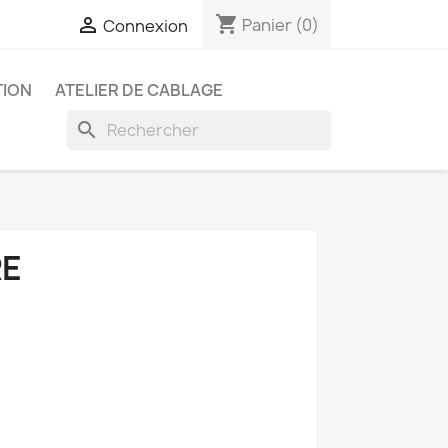
shopping_cart

Panier
(0)
Connexion
ION
ATELIER DE CABLAGE
search
RE