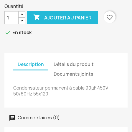
Quantité

favorite_border
AJOUTER AU PANIER

En stock
Description
Détails du produit
Documents joints
Condensateur permanent à cable 90µF 450V
50/60Hz 55x120
Commentaires (0)