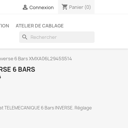
shopping_cart

Panier
(0)
Connexion
ION
ATELIER DE CABLAGE
search
inverse 6 Bars XMXA06L2945S514
RSE 6 BARS
4
t TELEMECANIQUE 6 Bars INVERSE. Réglage