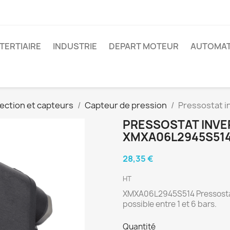
 TERTIAIRE
INDUSTRIE
DEPART MOTEUR
AUTOMAT
ection et capteurs
Capteur de pression
Pressostat 
PRESSOSTAT INVE
XMXA06L2945S51
28,35 €
HT
XMXA06L2945S514 Pressosta
possible entre 1 et 6 bars.
Quantité