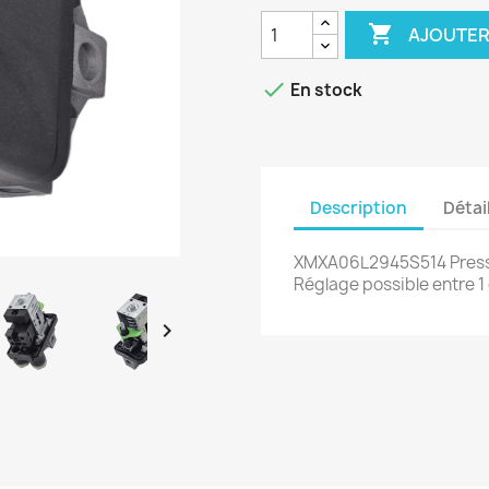

AJOUTER

En stock
Description
Détai
XMXA06L2945S514 Press
Réglage possible entre 1 
