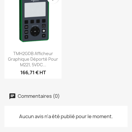
Aperçu rapide

TMH2GDB Afficheur
Graphique Déporté Pour
M221, 5VDC...
166,71 € HT
Commentaires (0)
Aucun avis n'a été publié pour le moment.