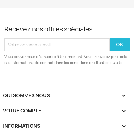
Recevez nos offres spéciales
Vous pouvez vous désinscrire à tout moment. Vous trouverez pour cela
nos informations de contact dans les conditions d'utilisation du site.
QUI SOMMES NOUS

VOTRE COMPTE

INFORMATIONS
keyboard_arrow_down