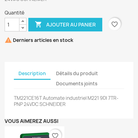
Quantité

favorite_border
AJOUTER AU PANIER

Derniers articles en stock
Description
Détails du produit
Documents joints
TM221CE16T Automate industriel M221 9DI 7TR-
PNP 24VDC SCHNEIDER
VOUS AIMEREZ AUSSI
favorite_border