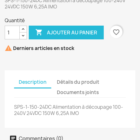
SPS-1-150-24DC Alimentation à découpage 100-240V
24VDC 150W 6,25A IMO
Quantité

favorite_border
AJOUTER AU PANIER

Derniers articles en stock
Description
Détails du produit
Documents joints
SPS-1-150-24DC Alimentation à découpage 100-
240V 24VDC 150W 6,25A IMO
Commentaires (0)